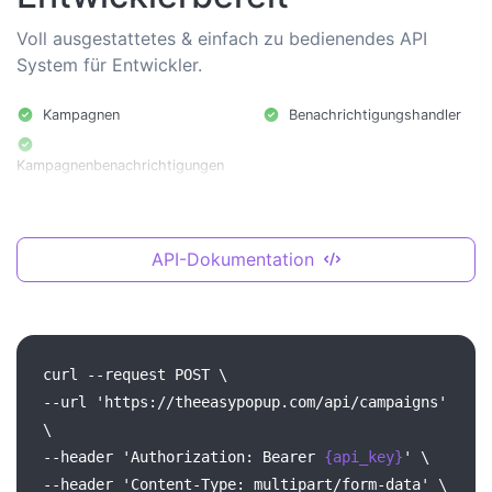
Voll ausgestattetes & einfach zu bedienendes API
System für Entwickler.
Kampagnen
Benachrichtigungshandler
Kampagnenbenachrichtigungen
API-Dokumentation
curl
--request
POST
\
--url
'https://theeasypopup.com/api/campaigns'
\
--header
'Authorization:
Bearer
{api_key}
'
\
--header
'Content-Type:
multipart/form-data'
\