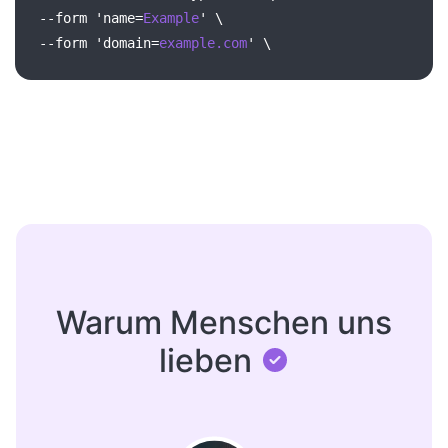
--form
'name=
Example
'
\
--form
'domain=
example.com
'
\
Warum Menschen uns
lieben